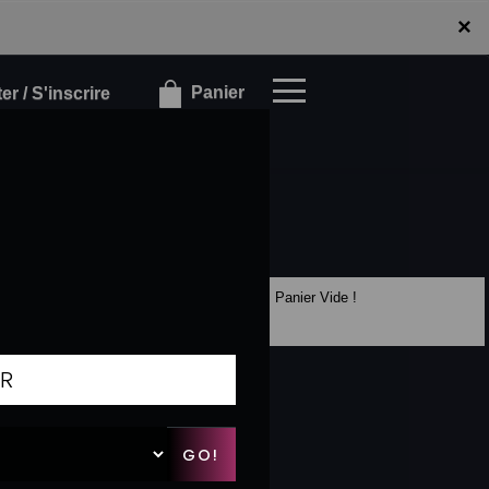
×
×
Panier
r / S'inscrire
Panier Vide !