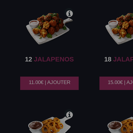
12
JALAPENOS
18
JALA
11.00€ | AJOUTER
15.00€ | 