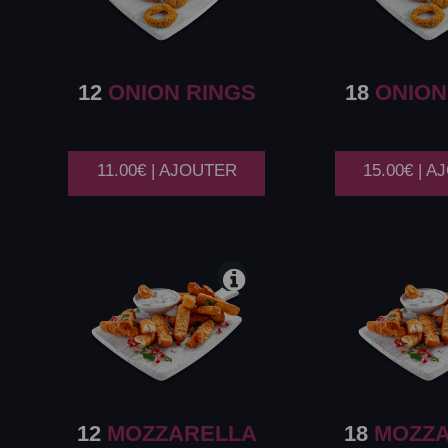
12
ONION RINGS
18
ONION
11.00€ | AJOUTER
15.00€ | 
12
MOZZARELLA
18
MOZZA