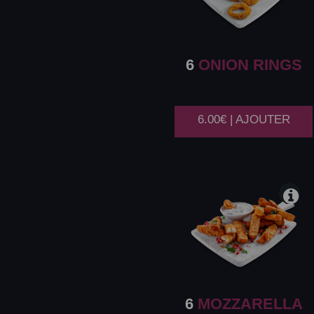
6
ONION RINGS
6.00€ | AJOUTER
6
MOZZARELLA