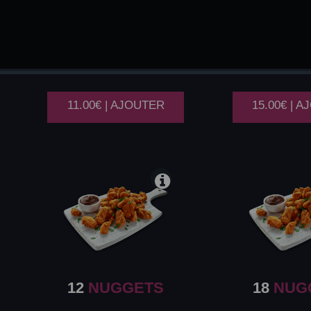
12
CHICKEN
18
CHI
WINGS
WIN
11.00€ | AJOUTER
15.00€ | 
12
NUGGETS
18
NUG