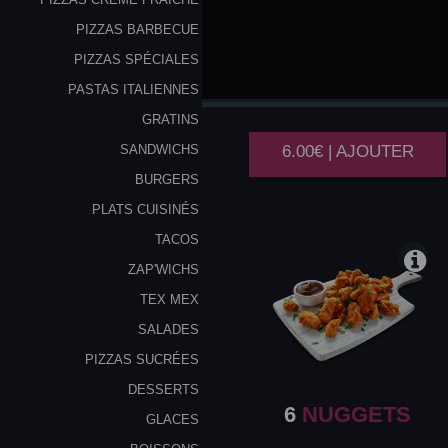
PIZZAS BARBECUE
PIZZAS SPÉCIALES
6
CHICKEN
PASTAS ITALIENNES
WINGS
GRATINS
6.00€ | AJOUTER
SANDWICHS
BURGERS
PLATS CUISINÉS
TACOS
ZAP'WICHS
TEX MEX
SALADES
PIZZAS SUCRÉES
DESSERTS
6
NUGGETS
GLACES