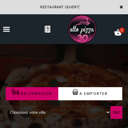
×
RESTAURANT OUVERT
0
ACCUEIL
LA CARTE
VOTRE COMPTE
EN LIVRAISON
A EMPORTER
NOTRE RESTAURANT
VOS AVIS
Go!
MENTIONS LÉGALES