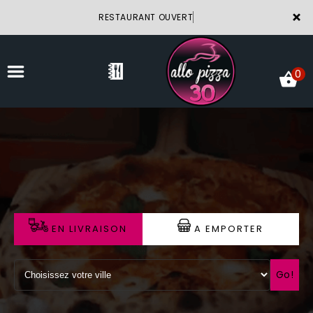
×
RESTAURANT OUVERT
0
ACCUEIL
LA CARTE
VOTRE COMPTE
EN LIVRAISON
A EMPORTER
NOTRE RESTAURANT
VOS AVIS
Go!
MENTIONS LÉGALES