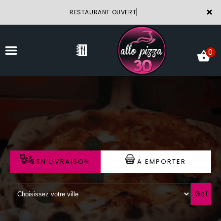
×
RESTAURANT OUVERT
0
ACCUEIL
LA CARTE
VOTRE COMPTE
EN LIVRAISON
A EMPORTER
NOTRE RESTAURANT
VOS AVIS
Go!
MENTIONS LÉGALES