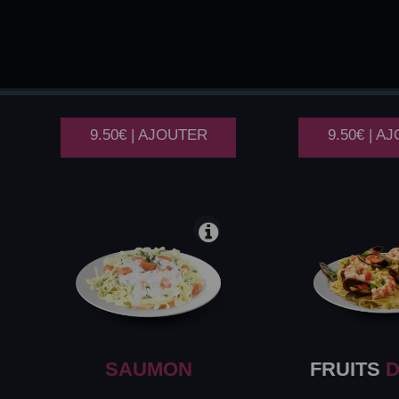
CARBONARA
BOLOG
9.50€ | AJOUTER
9.50€ | A
SAUMON
FRUITS
D