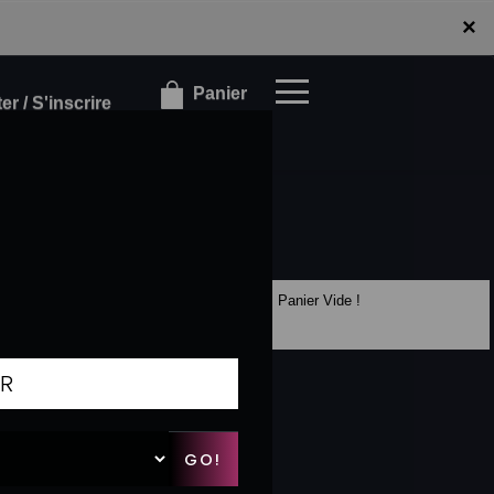
×
×
Panier
r / S'inscrire
Panier Vide !