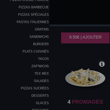
PIZZAS BARBECUE
PIZZAS SPÉCIALES
GORGONZOLA
PASTAS ITALIENNES
GRATINS
9.50€ | AJOUTER
SANDWICHS
BURGERS
PLATS CUISINÉS
TACOS
ZAP'WICHS
TEX MEX
SALADES
PIZZAS SUCRÉES
DESSERTS
4
FROMAGES
GLACES