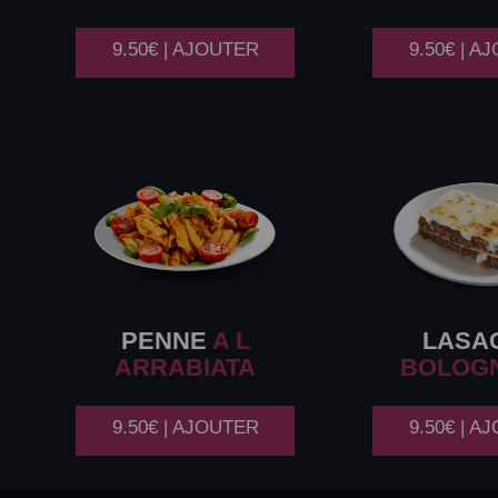
9.50€ | AJOUTER
9.50€ | A
PENNE
A L
LASA
ARRABIATA
BOLOG
9.50€ | AJOUTER
9.50€ | A