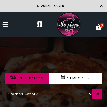
×
RESTAURANT OUVERT
0
ACCUEIL
LA CARTE
VOTRE COMPTE
EN LIVRAISON
A EMPORTER
NOTRE RESTAURANT
VOS AVIS
Go!
MENTIONS LÉGALES