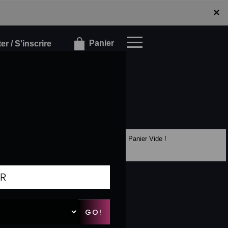
×
×
Panier
r / S'inscrire
Panier Vide !